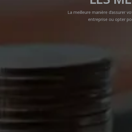
La meilleure manière d’assurer vo
entreprise ou opter po